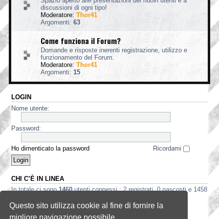
Spazio aperto alle presentazioni dei nuovi utenti e a
discussioni di ogni tipo!
Moderatore:
Thor41
Argomenti:
63
Come funziona il Forum?
Domande e risposte inerenti registrazione, utilizzo e
funzionamento del Forum.
Moderatore:
Thor41
Argomenti:
15
LOGIN
Nome utente:
Password:
Ho dimenticato la password
Ricordami
CHI C’È IN LINEA
In totale ci sono
1460
utenti connessi : 2 registrati, 0 nascosti e 1458
ospiti (basato sugli utenti attivi negli ultimi 5 minuti)
Questo sito utilizza cookie al fine di fornire la
Record di utenti connessi:
3535
registrato il 2 ago 2026, 5:56
migliore navigazione possibile