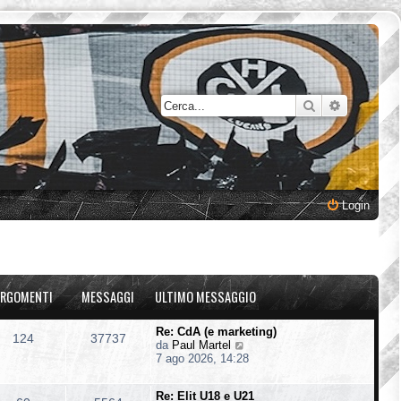
Cerca
Ricerca a
Login
RGOMENTI
MESSAGGI
ULTIMO MESSAGGIO
Re: CdA (e marketing)
124
37737
V
da
Paul Martel
e
7 ago 2026, 14:28
d
i
Re: Elit U18 e U21
u