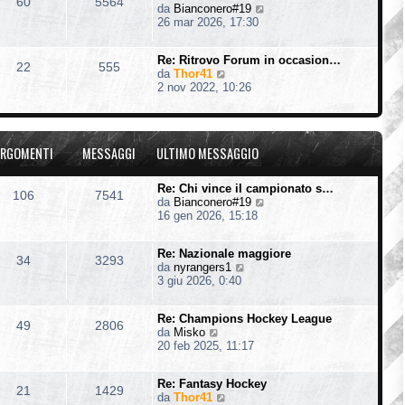
60
5564
V
da
Bianconero#19
l
e
26 mar 2026, 17:30
t
d
i
i
m
Re: Ritrovo Forum in occasion…
u
o
22
555
V
da
Thor41
l
m
e
2 nov 2022, 10:26
t
e
d
i
s
i
m
s
u
o
a
l
m
g
RGOMENTI
MESSAGGI
ULTIMO MESSAGGIO
t
e
g
i
s
i
m
s
o
Re: Chi vince il campionato s…
106
7541
o
a
V
da
Bianconero#19
m
g
e
16 gen 2026, 15:18
e
g
d
s
i
i
s
o
Re: Nazionale maggiore
u
34
3293
a
V
da
nyrangers1
l
g
e
3 giu 2026, 0:40
t
g
d
i
i
i
m
o
Re: Champions Hockey League
u
o
49
2806
V
da
Misko
l
m
e
20 feb 2025, 11:17
t
e
d
i
s
i
m
s
Re: Fantasy Hockey
u
o
21
1429
a
V
da
Thor41
l
m
g