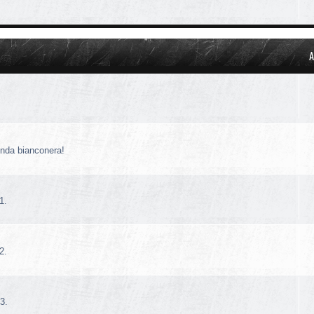
A
!
enda bianconera!
1.
2.
3.