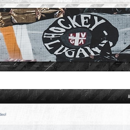
A
deo!