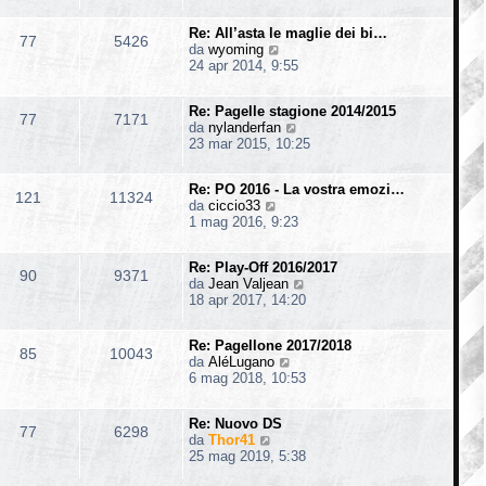
d
i
s
i
i
m
s
o
Re: All’asta le maglie dei bi…
u
o
77
5426
a
V
da
wyoming
l
m
g
e
24 apr 2014, 9:55
t
e
g
d
i
s
i
i
m
s
o
Re: Pagelle stagione 2014/2015
u
o
77
7171
a
V
da
nylanderfan
l
m
g
e
23 mar 2015, 10:25
t
e
g
d
i
s
i
i
m
s
o
Re: PO 2016 - La vostra emozi…
u
o
121
11324
a
V
da
ciccio33
l
m
g
e
1 mag 2016, 9:23
t
e
g
d
i
s
i
i
m
s
o
Re: Play-Off 2016/2017
u
o
90
9371
a
V
da
Jean Valjean
l
m
g
e
18 apr 2017, 14:20
t
e
g
d
i
s
i
i
m
s
o
Re: Pagellone 2017/2018
u
o
85
10043
a
V
da
AléLugano
l
m
g
e
6 mag 2018, 10:53
t
e
g
d
i
s
i
i
m
s
o
Re: Nuovo DS
u
o
77
6298
a
V
da
Thor41
l
m
g
e
25 mag 2019, 5:38
t
e
g
d
i
s
i