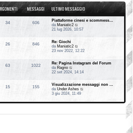
u
o
a
l
m
g
RGOMENTI
MESSAGGI
ULTIMO MESSAGGIO
t
e
g
i
s
i
m
s
o
Piattaforme cinesi e scommess…
34
606
o
a
V
da
Maniatic2
m
g
e
21 lug 2026, 10:57
e
g
d
s
i
i
s
o
Re: Giochi
u
26
846
a
V
da
Maniatic2
l
g
e
23 nov 2022, 12:22
t
g
d
i
i
i
m
o
Re: Pagina Instagram del Forum
u
o
63
1022
V
da
Ragno
l
m
e
22 set 2024, 14:14
t
e
d
i
s
i
m
s
Visualizzazione messaggi non …
u
o
15
155
a
V
da
Under Ashes
l
m
g
e
3 giu 2024, 11:49
t
e
g
d
i
s
i
i
m
s
o
u
o
a
l
m
g
t
e
g
i
s
i
m
s
o
o
a