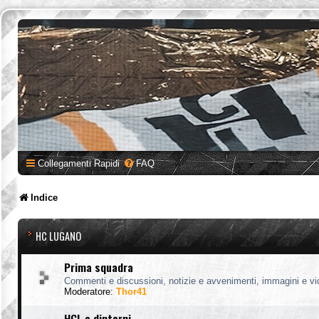
Collegamenti Rapidi
FAQ
Indice
HC LUGANO
Prima squadra
Commenti e discussioni, notizie e avvenimenti, immagini e vi
Moderatore:
Thor41
HCL e dintorni