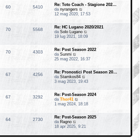
i
m
s
o
Re: Toto Coach - Stagione 202…
u
o
60
5410
a
V
da
nyrangers
l
m
g
e
12 mag 2020, 17:53
t
e
g
d
i
s
i
i
m
s
o
Re: HC Lugano 2020/2021
u
o
70
5568
a
V
da
Solo Lugano
l
m
g
e
19 lug 2021, 18:09
t
e
g
d
i
s
i
i
m
s
o
Re: Post Season 2022
u
o
70
4303
a
V
da
Sunmi
l
m
g
e
25 mag 2022, 16:37
t
e
g
d
i
s
i
i
m
s
o
Re: Pronostici Post Season 20…
u
o
67
4256
a
V
da
Stamkos84
l
m
g
e
3 mag 2023, 19:43
t
e
g
d
i
s
i
i
m
s
o
Re: Post-Season 2024
u
o
67
3292
a
V
da
Thor41
l
m
g
e
1 mag 2024, 18:18
t
e
g
d
i
s
i
i
m
s
o
Re: Post-Season 2025
u
o
64
2730
a
V
da
Ragno
l
m
g
e
18 apr 2025, 9:21
t
e
g
d
i
s
i
i
m
s
o