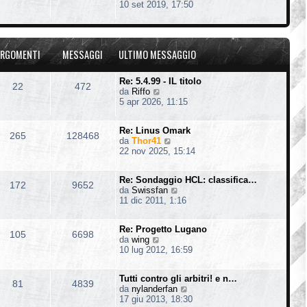
e
10 set 2019, 17:50
t
e
g
d
i
s
i
i
m
s
o
u
o
a
l
m
g
RGOMENTI
MESSAGGI
ULTIMO MESSAGGIO
t
e
g
i
s
i
m
s
o
Re: 5.4.99 - IL titolo
22
472
o
a
V
da
Riffo
m
g
e
5 apr 2026, 11:15
e
g
d
s
i
i
s
o
Re: Linus Omark
u
265
128468
a
V
da
Thor41
l
g
e
22 nov 2025, 15:14
t
g
d
i
i
i
m
o
Re: Sondaggio HCL: classifica…
u
o
172
9652
V
da
Swissfan
l
m
e
11 dic 2011, 1:16
t
e
d
i
s
i
m
s
Re: Progetto Lugano
u
o
105
6698
a
V
da
wing
l
m
g
e
10 lug 2012, 16:59
t
e
g
d
i
s
i
i
m
s
o
Tutti contro gli arbitri! e n…
u
o
81
4839
a
V
da
nylanderfan
l
m
g
e
17 giu 2013, 18:30
t
e
g