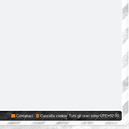
Contattaci
Cancella cookie
Tutti gli orari sono
UTC+02:00