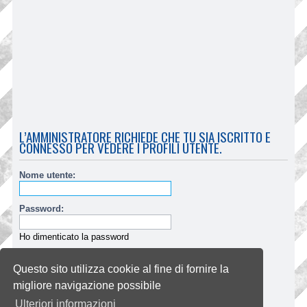
L’AMMINISTRATORE RICHIEDE CHE TU SIA ISCRITTO E
CONNESSO PER VEDERE I PROFILI UTENTE.
Nome utente:
Password:
Ho dimenticato la password
Ricordami
Questo sito utilizza cookie al fine di fornire la
Nascondi il mio stato per questa sessione
migliore navigazione possibile
Ulteriori informazioni