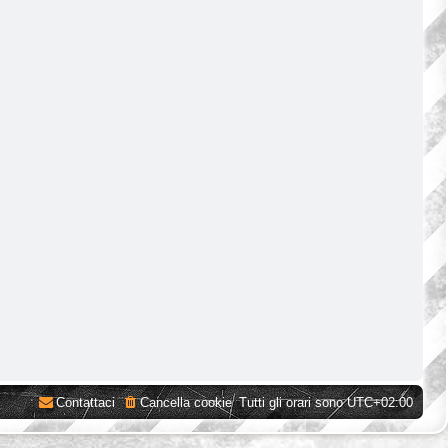
Contattaci
Cancella cookie
Tutti gli orari sono
UTC+02:00