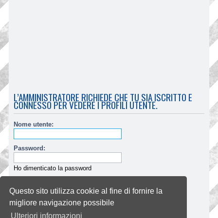
L’AMMINISTRATORE RICHIEDE CHE TU SIA ISCRITTO E
CONNESSO PER VEDERE I PROFILI UTENTE.
Nome utente:
Password:
Ho dimenticato la password
Ricordami
Questo sito utilizza cookie al fine di fornire la
Nascondi il mio stato per questa sessione
migliore navigazione possibile
Ulteriori informazioni