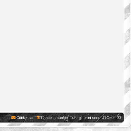
Contattaci
Cancella cookie
Tutti gli orari sono
UTC+02:00