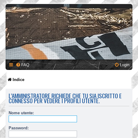
FAQ
Login
Indice
L’AMMINISTRATORE RICHIEDE CHE TU SIA ISCRITTO E
CONNESSO PER VEDERE I PROFILI UTENTE.
Nome utente:
Password: