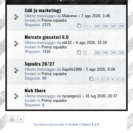
CdA (e marketing)
Ultimo messaggio da
Makome
«
7 ago 2026, 1:45
Inviato in
Prima squadra
Risposte:
2379
1
235
236
237
238
…
Mercato giocatori 6.0
Ultimo messaggio da
edr10
«
6 ago 2026, 15:18
Inviato in
Prima squadra
Risposte:
7416
1
739
740
741
742
…
Squadra 26/27
Ultimo messaggio da
5aprile1999
«
5 ago 2026, 9:09
Inviato in
Prima squadra
Risposte:
50
1
2
3
4
5
6
Nick Shore
Ultimo messaggio da
nyrangers1
«
31 lug 2026, 20:37
Inviato in
Prima squadra
Risposte:
6
La ricerca ha trovato 4 risultati • Pagina
1
di
1