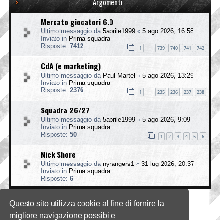
Argomenti
Mercato giocatori 6.0
Ultimo messaggio da
5aprile1999
«
5 ago 2026, 16:58
Inviato in
Prima squadra
Risposte:
7412
1
739
740
741
742
…
CdA (e marketing)
Ultimo messaggio da
Paul Martel
«
5 ago 2026, 13:29
Inviato in
Prima squadra
Risposte:
2376
1
235
236
237
238
…
Squadra 26/27
Ultimo messaggio da
5aprile1999
«
5 ago 2026, 9:09
Inviato in
Prima squadra
Risposte:
50
1
2
3
4
5
6
Nick Shore
Ultimo messaggio da
nyrangers1
«
31 lug 2026, 20:37
Inviato in
Prima squadra
Risposte:
6
Questo sito utilizza cookie al fine di fornire la
La ricerca ha trovato 4 risultati • Pagina
1
di
1
migliore navigazione possibile