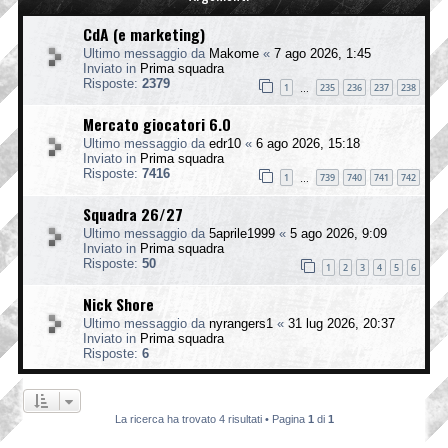
CdA (e marketing)
Ultimo messaggio da
Makome
«
7 ago 2026, 1:45
Inviato in
Prima squadra
Risposte:
2379
1
235
236
237
238
…
Mercato giocatori 6.0
Ultimo messaggio da
edr10
«
6 ago 2026, 15:18
Inviato in
Prima squadra
Risposte:
7416
1
739
740
741
742
…
Squadra 26/27
Ultimo messaggio da
5aprile1999
«
5 ago 2026, 9:09
Inviato in
Prima squadra
Risposte:
50
1
2
3
4
5
6
Nick Shore
Ultimo messaggio da
nyrangers1
«
31 lug 2026, 20:37
Inviato in
Prima squadra
Risposte:
6
La ricerca ha trovato 4 risultati • Pagina
1
di
1