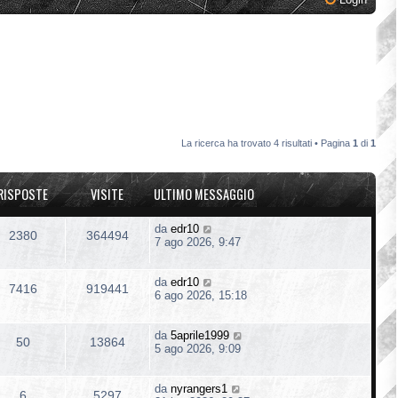
La ricerca ha trovato 4 risultati • Pagina
1
di
1
RISPOSTE
VISITE
ULTIMO MESSAGGIO
da
edr10
2380
364494
7 ago 2026, 9:47
da
edr10
7416
919441
6 ago 2026, 15:18
da
5aprile1999
50
13864
5 ago 2026, 9:09
da
nyrangers1
6
5297