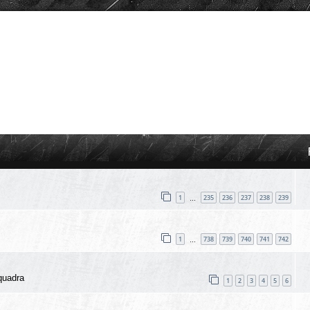
1
235
236
237
238
239
…
1
738
739
740
741
742
…
quadra
1
2
3
4
5
6