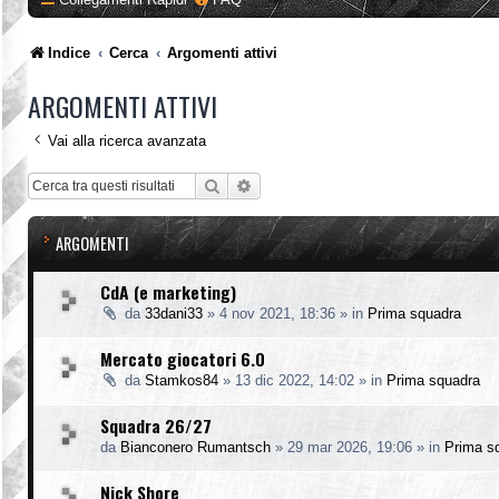
Indice
Cerca
Argomenti attivi
ARGOMENTI ATTIVI
Vai alla ricerca avanzata
Cerca
Ricerca avanzata
ARGOMENTI
CdA (e marketing)
da
33dani33
»
4 nov 2021, 18:36
» in
Prima squadra
Mercato giocatori 6.0
da
Stamkos84
»
13 dic 2022, 14:02
» in
Prima squadra
Squadra 26/27
da
Bianconero Rumantsch
»
29 mar 2026, 19:06
» in
Prima s
Nick Shore