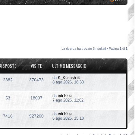
La ricerca ha trovato 3 risultati • Pagina
1
di
1
RISPOSTE
VISITE
ULTIMO MESSAGGIO
da
K_Kurlash
2382
370473
8 ago 2026, 18:30
da
edr10
53
18007
7 ago 2026, 11:02
da
edr10
7416
927200
6 ago 2026, 15:18