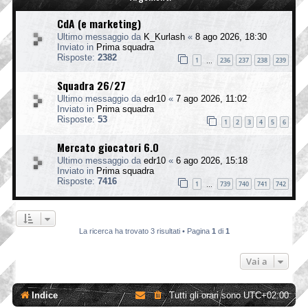
CdA (e marketing)
Ultimo messaggio da
K_Kurlash
«
8 ago 2026, 18:30
Inviato in
Prima squadra
Risposte:
2382
1
236
237
238
239
…
Squadra 26/27
Ultimo messaggio da
edr10
«
7 ago 2026, 11:02
Inviato in
Prima squadra
Risposte:
53
1
2
3
4
5
6
Mercato giocatori 6.0
Ultimo messaggio da
edr10
«
6 ago 2026, 15:18
Inviato in
Prima squadra
Risposte:
7416
1
739
740
741
742
…
La ricerca ha trovato 3 risultati • Pagina
1
di
1
Vai a
Indice
Tutti gli orari sono
UTC+02:00