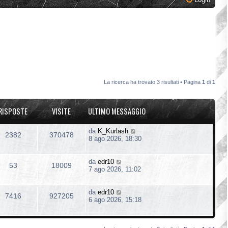
La ricerca ha trovato 3 risultati • Pagina
1
di
1
RISPOSTE
VISITE
ULTIMO MESSAGGIO
da
K_Kurlash
2382
370478
8 ago 2026, 18:30
da
edr10
53
18009
7 ago 2026, 11:02
da
edr10
7416
927205
6 ago 2026, 15:18