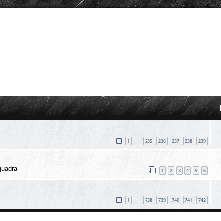
1
235
236
237
238
239
…
quadra
1
2
3
4
5
6
1
738
739
740
741
742
…