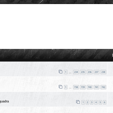
1
234
235
236
237
238
…
1
738
739
740
741
742
…
quadra
1
2
3
4
5
6