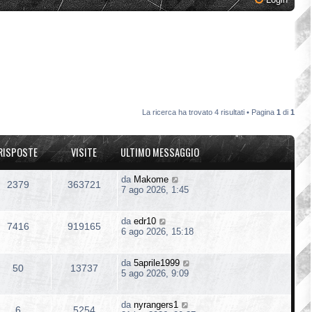
La ricerca ha trovato 4 risultati • Pagina
1
di
1
RISPOSTE
VISITE
ULTIMO MESSAGGIO
da
Makome
2379
363721
7 ago 2026, 1:45
da
edr10
7416
919165
6 ago 2026, 15:18
da
5aprile1999
50
13737
5 ago 2026, 9:09
da
nyrangers1
6
5254