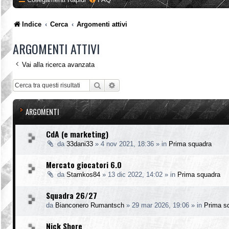
Indice
Cerca
Argomenti attivi
ARGOMENTI ATTIVI
Vai alla ricerca avanzata
Cerca
Ricerca avanzata
ARGOMENTI
CdA (e marketing)
da
33dani33
»
4 nov 2021, 18:36
» in
Prima squadra
Mercato giocatori 6.0
da
Stamkos84
»
13 dic 2022, 14:02
» in
Prima squadra
Squadra 26/27
da
Bianconero Rumantsch
»
29 mar 2026, 19:06
» in
Prima s
Nick Shore