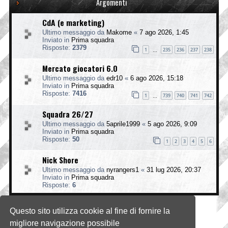
Argomenti
CdA (e marketing)
Ultimo messaggio da
Makome
«
7 ago 2026, 1:45
Inviato in
Prima squadra
Risposte:
2379
1
235
236
237
238
…
Mercato giocatori 6.0
Ultimo messaggio da
edr10
«
6 ago 2026, 15:18
Inviato in
Prima squadra
Risposte:
7416
1
739
740
741
742
…
Squadra 26/27
Ultimo messaggio da
5aprile1999
«
5 ago 2026, 9:09
Inviato in
Prima squadra
Risposte:
50
1
2
3
4
5
6
Nick Shore
Ultimo messaggio da
nyrangers1
«
31 lug 2026, 20:37
Inviato in
Prima squadra
Risposte:
6
Questo sito utilizza cookie al fine di fornire la
La ricerca ha trovato 4 risultati • Pagina
1
di
1
migliore navigazione possibile