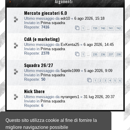
Argomenti
Mercato giocatori 6.0
Ultimo messaggio da
edr10
«
6 ago 2026, 15:18
Inviato in
Prima squadra
Risposte:
7416
1
739
740
741
742
…
CdA (e marketing)
Ultimo messaggio da
ExKenta25
«
6 ago 2026, 14:45
Inviato in
Prima squadra
Risposte:
2378
1
235
236
237
238
…
Squadra 26/27
Ultimo messaggio da
5aprile1999
«
5 ago 2026, 9:09
Inviato in
Prima squadra
Risposte:
50
1
2
3
4
5
6
Nick Shore
Ultimo messaggio da
nyrangers1
«
31 lug 2026, 20:37
Inviato in
Prima squadra
Risposte:
6
Questo sito utilizza cookie al fine di fornire la
La ricerca ha trovato 4 risultati • Pagina
1
di
1
migliore navigazione possibile