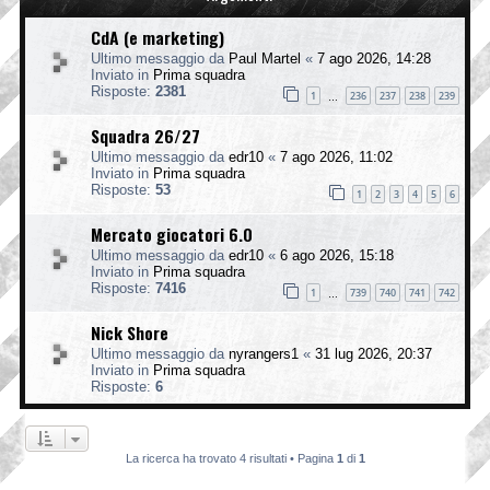
CdA (e marketing)
Ultimo messaggio da
Paul Martel
«
7 ago 2026, 14:28
Inviato in
Prima squadra
Risposte:
2381
1
236
237
238
239
…
Squadra 26/27
Ultimo messaggio da
edr10
«
7 ago 2026, 11:02
Inviato in
Prima squadra
Risposte:
53
1
2
3
4
5
6
Mercato giocatori 6.0
Ultimo messaggio da
edr10
«
6 ago 2026, 15:18
Inviato in
Prima squadra
Risposte:
7416
1
739
740
741
742
…
Nick Shore
Ultimo messaggio da
nyrangers1
«
31 lug 2026, 20:37
Inviato in
Prima squadra
Risposte:
6
La ricerca ha trovato 4 risultati • Pagina
1
di
1