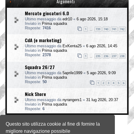
Argomenti
Mercato giocatori 6.0
Ultimo messaggio da
edr10
«
6 ago 2026, 15:18
Inviato in
Prima squadra
Risposte:
7416
1
739
740
741
742
…
CdA (e marketing)
Ultimo messaggio da
ExKenta25
«
6 ago 2026, 14:45
Inviato in
Prima squadra
Risposte:
2378
1
235
236
237
238
…
Squadra 26/27
Ultimo messaggio da
5aprile1999
«
5 ago 2026, 9:09
Inviato in
Prima squadra
Risposte:
50
1
2
3
4
5
6
Nick Shore
Ultimo messaggio da
nyrangers1
«
31 lug 2026, 20:37
Inviato in
Prima squadra
Risposte:
6
Questo sito utilizza cookie al fine di fornire la
La ricerca ha trovato 4 risultati • Pagina
1
di
1
migliore navigazione possibile