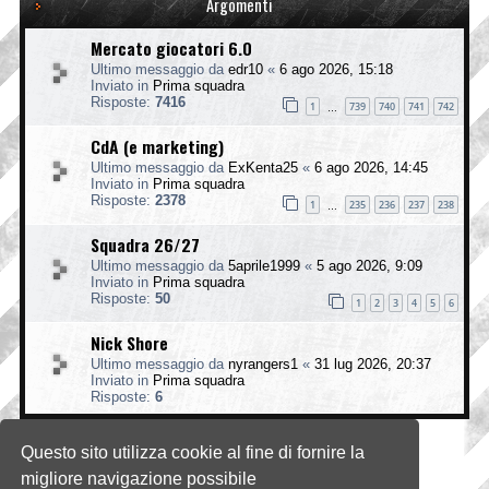
Argomenti
Mercato giocatori 6.0
Ultimo messaggio da
edr10
«
6 ago 2026, 15:18
Inviato in
Prima squadra
Risposte:
7416
1
739
740
741
742
…
CdA (e marketing)
Ultimo messaggio da
ExKenta25
«
6 ago 2026, 14:45
Inviato in
Prima squadra
Risposte:
2378
1
235
236
237
238
…
Squadra 26/27
Ultimo messaggio da
5aprile1999
«
5 ago 2026, 9:09
Inviato in
Prima squadra
Risposte:
50
1
2
3
4
5
6
Nick Shore
Ultimo messaggio da
nyrangers1
«
31 lug 2026, 20:37
Inviato in
Prima squadra
Risposte:
6
Questo sito utilizza cookie al fine di fornire la
La ricerca ha trovato 4 risultati • Pagina
1
di
1
migliore navigazione possibile