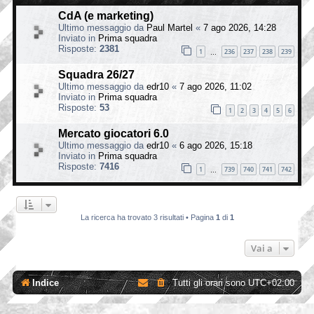
CdA (e marketing)
Ultimo messaggio da
Paul Martel
«
7 ago 2026, 14:28
Inviato in
Prima squadra
Risposte:
2381
1
236
237
238
239
…
Squadra 26/27
Ultimo messaggio da
edr10
«
7 ago 2026, 11:02
Inviato in
Prima squadra
Risposte:
53
1
2
3
4
5
6
Mercato giocatori 6.0
Ultimo messaggio da
edr10
«
6 ago 2026, 15:18
Inviato in
Prima squadra
Risposte:
7416
1
739
740
741
742
…
La ricerca ha trovato 3 risultati • Pagina
1
di
1
Vai a
Indice
Tutti gli orari sono
UTC+02:00