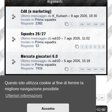
Argomenti
CdA (e marketing)
Ultimo messaggio da
K_Kurlash
«
8 ago 2026, 18:30
Inviato in
Prima squadra
Risposte:
2382
1
236
237
238
239
…
Squadra 26/27
Ultimo messaggio da
edr10
«
7 ago 2026, 11:02
Inviato in
Prima squadra
Risposte:
53
1
2
3
4
5
6
Mercato giocatori 6.0
Ultimo messaggio da
edr10
«
6 ago 2026, 15:18
Inviato in
Prima squadra
Risposte:
7416
1
739
740
741
742
…
Questo sito utilizza cookie al fine di fornire la
La ricerca ha trovato 3 risultati • Pagina
1
di
1
migliore navigazione possibile
Ulteriori informazioni
Vai a
Accetto
Indice
Tutti gli orari sono
UTC+02:00