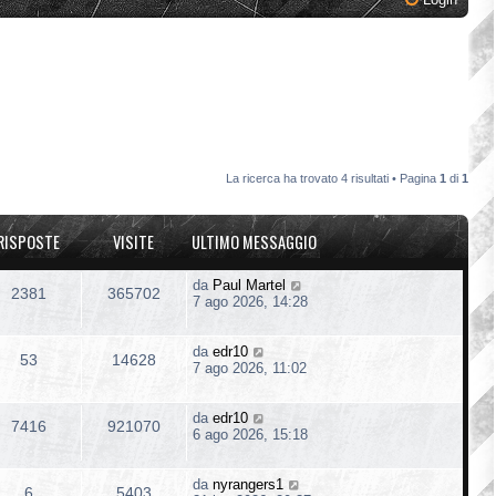
La ricerca ha trovato 4 risultati • Pagina
1
di
1
RISPOSTE
VISITE
ULTIMO MESSAGGIO
da
Paul Martel
2381
365702
7 ago 2026, 14:28
da
edr10
53
14628
7 ago 2026, 11:02
da
edr10
7416
921070
6 ago 2026, 15:18
da
nyrangers1
6
5403