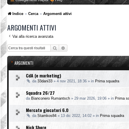
Indice
Cerca
Argomenti attivi
ARGOMENTI ATTIVI
Vai alla ricerca avanzata
Cerca
Ricerca avanzata
ARGOMENTI
CdA (e marketing)
da
33dani33
»
4 nov 2021, 18:36
» in
Prima squadra
Squadra 26/27
da
Bianconero Rumantsch
»
29 mar 2026, 19:06
» in
Prima s
Mercato giocatori 6.0
da
Stamkos84
»
13 dic 2022, 14:02
» in
Prima squadra
Nick Shore