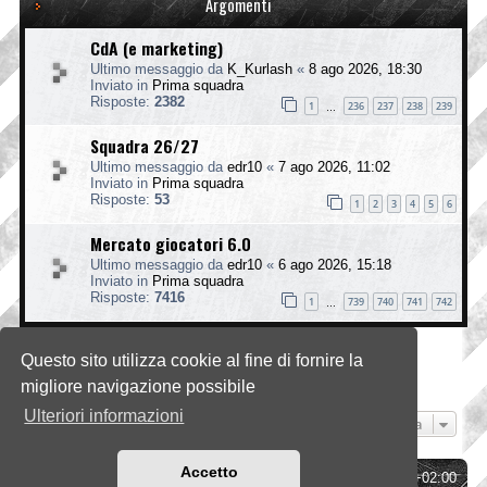
Argomenti
CdA (e marketing)
Ultimo messaggio da
K_Kurlash
«
8 ago 2026, 18:30
Inviato in
Prima squadra
Risposte:
2382
1
236
237
238
239
…
Squadra 26/27
Ultimo messaggio da
edr10
«
7 ago 2026, 11:02
Inviato in
Prima squadra
Risposte:
53
1
2
3
4
5
6
Mercato giocatori 6.0
Ultimo messaggio da
edr10
«
6 ago 2026, 15:18
Inviato in
Prima squadra
Risposte:
7416
1
739
740
741
742
…
Questo sito utilizza cookie al fine di fornire la
La ricerca ha trovato 3 risultati • Pagina
1
di
1
migliore navigazione possibile
Ulteriori informazioni
Vai a
Accetto
Indice
Tutti gli orari sono
UTC+02:00