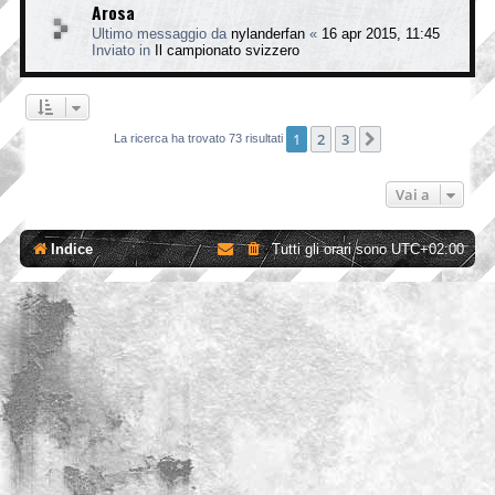
Arosa
Ultimo messaggio da
nylanderfan
«
16 apr 2015, 11:45
Inviato in
Il campionato svizzero
1
2
3
Prossimo
La ricerca ha trovato 73 risultati
Vai a
Indice
Tutti gli orari sono
UTC+02:00