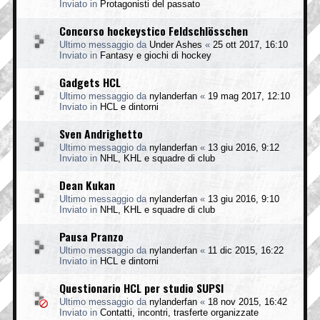
Inviato in
Protagonisti del passato
Concorso hockeystico Feldschlösschen
Ultimo messaggio da
Under Ashes
«
25 ott 2017, 16:10
Inviato in
Fantasy e giochi di hockey
Gadgets HCL
Ultimo messaggio da
nylanderfan
«
19 mag 2017, 12:10
Inviato in
HCL e dintorni
Sven Andrighetto
Ultimo messaggio da
nylanderfan
«
13 giu 2016, 9:12
Inviato in
NHL, KHL e squadre di club
Dean Kukan
Ultimo messaggio da
nylanderfan
«
13 giu 2016, 9:10
Inviato in
NHL, KHL e squadre di club
Pausa Pranzo
Ultimo messaggio da
nylanderfan
«
11 dic 2015, 16:22
Inviato in
HCL e dintorni
Questionario HCL per studio SUPSI
Ultimo messaggio da
nylanderfan
«
18 nov 2015, 16:42
Inviato in
Contatti, incontri, trasferte organizzate