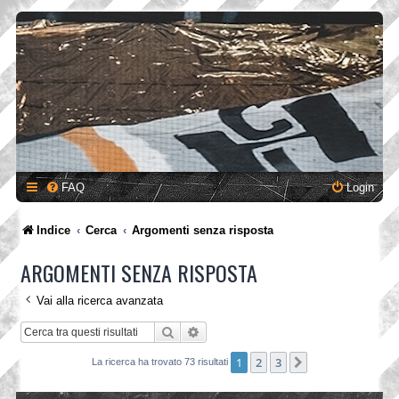
FAQ
Login
Indice
Cerca
Argomenti senza risposta
ARGOMENTI SENZA RISPOSTA
Vai alla ricerca avanzata
Cerca
Ricerca avanzata
1
2
3
Prossimo
La ricerca ha trovato 73 risultati