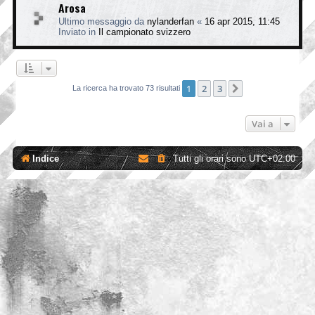
Arosa
Ultimo messaggio da
nylanderfan
«
16 apr 2015, 11:45
Inviato in
Il campionato svizzero
1
2
3
Prossimo
La ricerca ha trovato 73 risultati
Vai a
Indice
Tutti gli orari sono
UTC+02:00