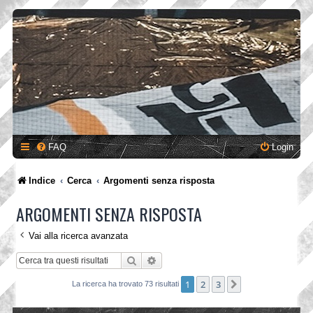
FAQ
Login
Indice
Cerca
Argomenti senza risposta
ARGOMENTI SENZA RISPOSTA
Vai alla ricerca avanzata
Cerca
Ricerca avanzata
1
2
3
Prossimo
La ricerca ha trovato 73 risultati