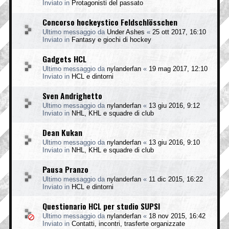
Inviato in
Protagonisti del passato
Concorso hockeystico Feldschlösschen
Ultimo messaggio da
Under Ashes
«
25 ott 2017, 16:10
Inviato in
Fantasy e giochi di hockey
Gadgets HCL
Ultimo messaggio da
nylanderfan
«
19 mag 2017, 12:10
Inviato in
HCL e dintorni
Sven Andrighetto
Ultimo messaggio da
nylanderfan
«
13 giu 2016, 9:12
Inviato in
NHL, KHL e squadre di club
Dean Kukan
Ultimo messaggio da
nylanderfan
«
13 giu 2016, 9:10
Inviato in
NHL, KHL e squadre di club
Pausa Pranzo
Ultimo messaggio da
nylanderfan
«
11 dic 2015, 16:22
Inviato in
HCL e dintorni
Questionario HCL per studio SUPSI
Ultimo messaggio da
nylanderfan
«
18 nov 2015, 16:42
Inviato in
Contatti, incontri, trasferte organizzate