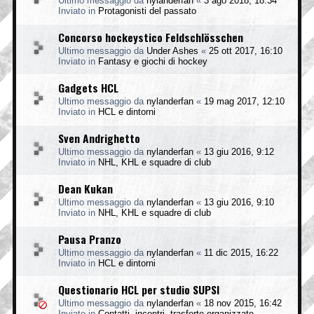
Ultimo messaggio da
nylanderfan
«
3 ago 2018, 18:34
Inviato in
Protagonisti del passato
Concorso hockeystico Feldschlösschen
Ultimo messaggio da
Under Ashes
«
25 ott 2017, 16:10
Inviato in
Fantasy e giochi di hockey
Gadgets HCL
Ultimo messaggio da
nylanderfan
«
19 mag 2017, 12:10
Inviato in
HCL e dintorni
Sven Andrighetto
Ultimo messaggio da
nylanderfan
«
13 giu 2016, 9:12
Inviato in
NHL, KHL e squadre di club
Dean Kukan
Ultimo messaggio da
nylanderfan
«
13 giu 2016, 9:10
Inviato in
NHL, KHL e squadre di club
Pausa Pranzo
Ultimo messaggio da
nylanderfan
«
11 dic 2015, 16:22
Inviato in
HCL e dintorni
Questionario HCL per studio SUPSI
Ultimo messaggio da
nylanderfan
«
18 nov 2015, 16:42
Inviato in
Contatti, incontri, trasferte organizzate