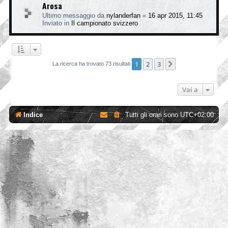
Arosa
Ultimo messaggio da
nylanderfan
«
16 apr 2015, 11:45
Inviato in
Il campionato svizzero
1
2
3
Prossimo
La ricerca ha trovato 73 risultati
Vai a
Indice
Tutti gli orari sono
UTC+02:00