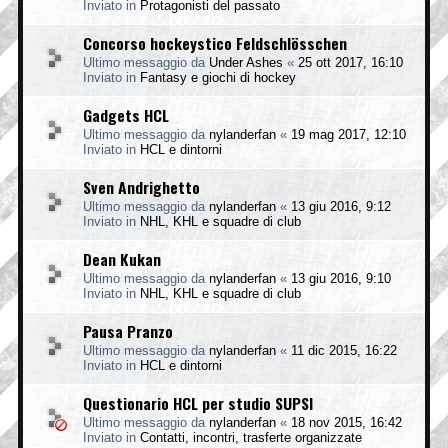
Inviato in
Protagonisti del passato
Concorso hockeystico Feldschlösschen
Ultimo messaggio da
Under Ashes
«
25 ott 2017, 16:10
Inviato in
Fantasy e giochi di hockey
Gadgets HCL
Ultimo messaggio da
nylanderfan
«
19 mag 2017, 12:10
Inviato in
HCL e dintorni
Sven Andrighetto
Ultimo messaggio da
nylanderfan
«
13 giu 2016, 9:12
Inviato in
NHL, KHL e squadre di club
Dean Kukan
Ultimo messaggio da
nylanderfan
«
13 giu 2016, 9:10
Inviato in
NHL, KHL e squadre di club
Pausa Pranzo
Ultimo messaggio da
nylanderfan
«
11 dic 2015, 16:22
Inviato in
HCL e dintorni
Questionario HCL per studio SUPSI
Ultimo messaggio da
nylanderfan
«
18 nov 2015, 16:42
Inviato in
Contatti, incontri, trasferte organizzate