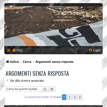
FAQ
Login
Indice
Cerca
Argomenti senza risposta
ARGOMENTI SENZA RISPOSTA
Vai alla ricerca avanzata
Cerca
Ricerca avanzata
1
2
3
Prossimo
La ricerca ha trovato 73 risultati