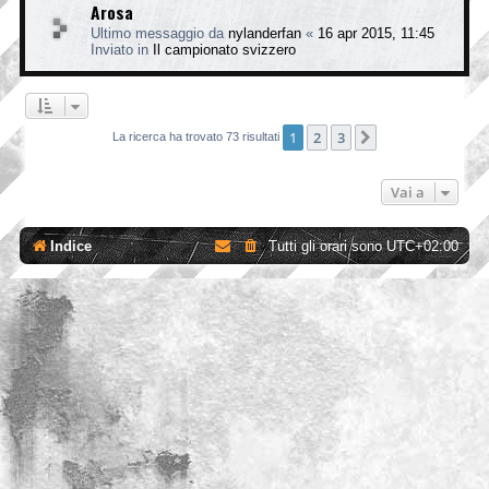
Arosa
Ultimo messaggio da
nylanderfan
«
16 apr 2015, 11:45
Inviato in
Il campionato svizzero
1
2
3
Prossimo
La ricerca ha trovato 73 risultati
Vai a
Indice
Tutti gli orari sono
UTC+02:00