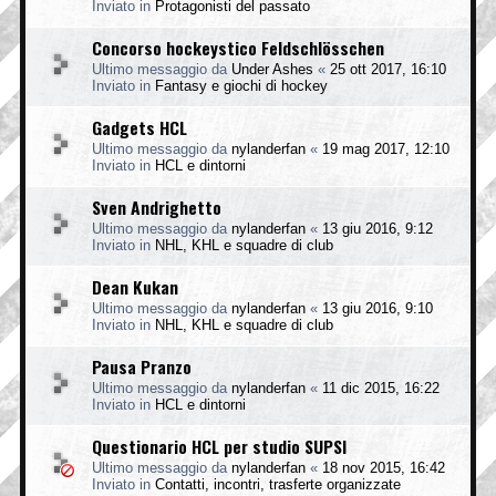
Inviato in
Protagonisti del passato
Concorso hockeystico Feldschlösschen
Ultimo messaggio da
Under Ashes
«
25 ott 2017, 16:10
Inviato in
Fantasy e giochi di hockey
Gadgets HCL
Ultimo messaggio da
nylanderfan
«
19 mag 2017, 12:10
Inviato in
HCL e dintorni
Sven Andrighetto
Ultimo messaggio da
nylanderfan
«
13 giu 2016, 9:12
Inviato in
NHL, KHL e squadre di club
Dean Kukan
Ultimo messaggio da
nylanderfan
«
13 giu 2016, 9:10
Inviato in
NHL, KHL e squadre di club
Pausa Pranzo
Ultimo messaggio da
nylanderfan
«
11 dic 2015, 16:22
Inviato in
HCL e dintorni
Questionario HCL per studio SUPSI
Ultimo messaggio da
nylanderfan
«
18 nov 2015, 16:42
Inviato in
Contatti, incontri, trasferte organizzate