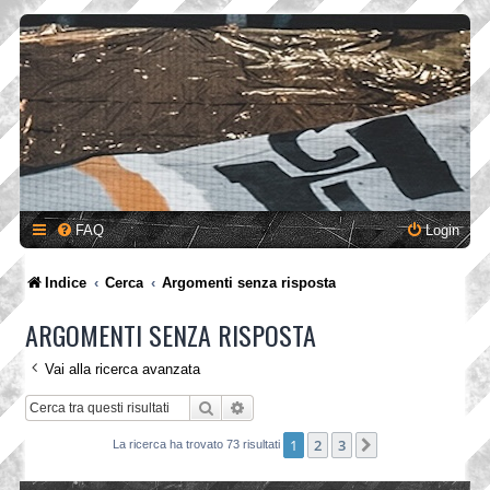
FAQ
Login
Indice
Cerca
Argomenti senza risposta
ARGOMENTI SENZA RISPOSTA
Vai alla ricerca avanzata
Cerca
Ricerca avanzata
1
2
3
Prossimo
La ricerca ha trovato 73 risultati