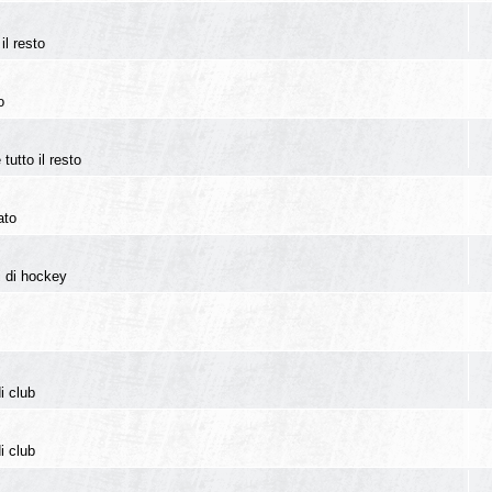
il resto
o
tutto il resto
ato
i di hockey
i club
i club