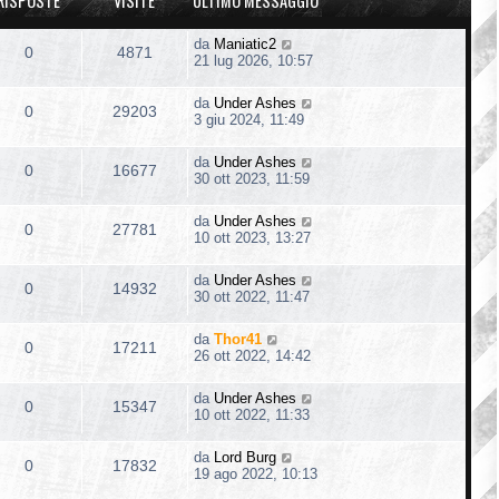
RISPOSTE
VISITE
ULTIMO MESSAGGIO
da
Maniatic2
0
4871
21 lug 2026, 10:57
da
Under Ashes
0
29203
3 giu 2024, 11:49
da
Under Ashes
0
16677
30 ott 2023, 11:59
da
Under Ashes
0
27781
10 ott 2023, 13:27
da
Under Ashes
0
14932
30 ott 2022, 11:47
da
Thor41
0
17211
26 ott 2022, 14:42
da
Under Ashes
0
15347
10 ott 2022, 11:33
da
Lord Burg
0
17832
19 ago 2022, 10:13