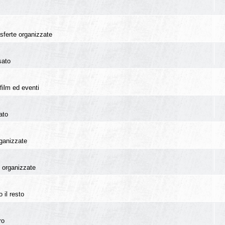
rasferte organizzate
sato
film ed eventi
ato
rganizzate
te organizzate
 il resto
ro