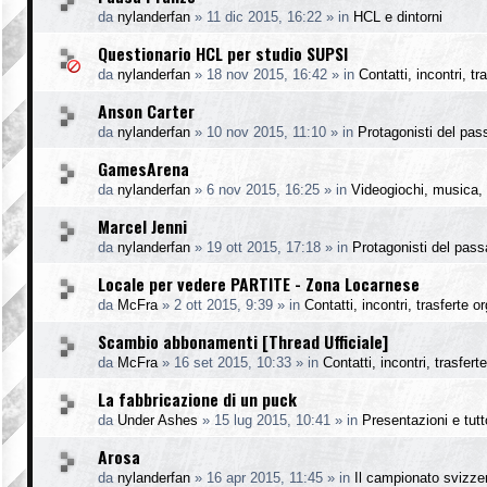
da
nylanderfan
»
11 dic 2015, 16:22
» in
HCL e dintorni
Questionario HCL per studio SUPSI
da
nylanderfan
»
18 nov 2015, 16:42
» in
Contatti, incontri, t
Anson Carter
da
nylanderfan
»
10 nov 2015, 11:10
» in
Protagonisti del pas
GamesArena
da
nylanderfan
»
6 nov 2015, 16:25
» in
Videogiochi, musica, 
Marcel Jenni
da
nylanderfan
»
19 ott 2015, 17:18
» in
Protagonisti del pass
Locale per vedere PARTITE - Zona Locarnese
da
McFra
»
2 ott 2015, 9:39
» in
Contatti, incontri, trasferte o
Scambio abbonamenti [Thread Ufficiale]
da
McFra
»
16 set 2015, 10:33
» in
Contatti, incontri, trasfer
La fabbricazione di un puck
da
Under Ashes
»
15 lug 2015, 10:41
» in
Presentazioni e tutto
Arosa
da
nylanderfan
»
16 apr 2015, 11:45
» in
Il campionato svizze