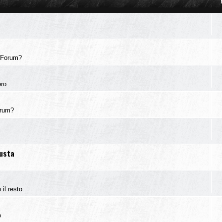
 Forum?
ero
orum?
iusta
 il resto
o