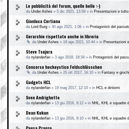
Le pubblicità del forum, quelle belle :-)
da
Under Ashes
»
5 dic 2021, 13:58
» in
Presentazioni e tutto 
Gianluca Cortiana
da
Lord Burg
»
30 ago 2021, 1:06
» in
Protagonisti del passat
Gerarchie rispettate anche in libreria
da
Under Ashes
»
19 ago 2021, 10:44
» in
Presentazioni e 
Steve Tsujura
da
nylanderfan
»
3 ago 2018, 18:34
» in
Protagonisti del pass
Concorso hockeystico Feldschlösschen
da
Under Ashes
»
25 ott 2017, 16:10
» in
Fantasy e gioch
Gadgets HCL
da
nylanderfan
»
19 mag 2017, 12:10
» in
HCL e dintorni
Sven Andrighetto
da
nylanderfan
»
13 giu 2016, 9:12
» in
NHL, KHL e squadre d
Dean Kukan
da
nylanderfan
»
13 giu 2016, 9:10
» in
NHL, KHL e squadre d
Pausa Pranzo