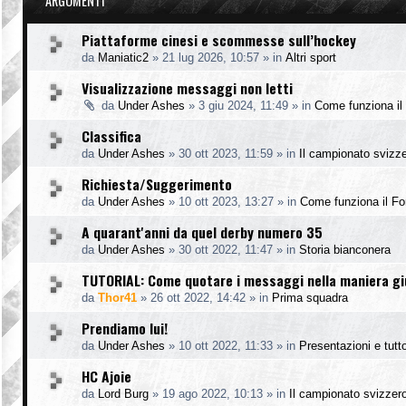
ARGOMENTI
Piattaforme cinesi e scommesse sull’hockey
da
Maniatic2
»
21 lug 2026, 10:57
» in
Altri sport
Visualizzazione messaggi non letti
da
Under Ashes
»
3 giu 2024, 11:49
» in
Come funziona il
Classifica
da
Under Ashes
»
30 ott 2023, 11:59
» in
Il campionato svizz
Richiesta/Suggerimento
da
Under Ashes
»
10 ott 2023, 13:27
» in
Come funziona il F
A quarant'anni da quel derby numero 35
da
Under Ashes
»
30 ott 2022, 11:47
» in
Storia bianconera
TUTORIAL: Come quotare i messaggi nella maniera g
da
Thor41
»
26 ott 2022, 14:42
» in
Prima squadra
Prendiamo lui!
da
Under Ashes
»
10 ott 2022, 11:33
» in
Presentazioni e tutto
HC Ajoie
da
Lord Burg
»
19 ago 2022, 10:13
» in
Il campionato svizzer