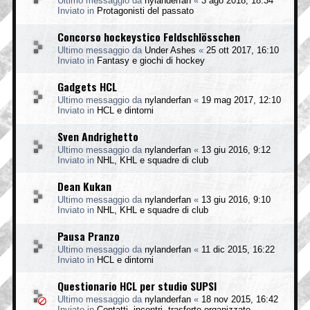
Ultimo messaggio da
nylanderfan
«
3 ago 2018, 18:34
Inviato in
Protagonisti del passato
Concorso hockeystico Feldschlösschen
Ultimo messaggio da
Under Ashes
«
25 ott 2017, 16:10
Inviato in
Fantasy e giochi di hockey
Gadgets HCL
Ultimo messaggio da
nylanderfan
«
19 mag 2017, 12:10
Inviato in
HCL e dintorni
Sven Andrighetto
Ultimo messaggio da
nylanderfan
«
13 giu 2016, 9:12
Inviato in
NHL, KHL e squadre di club
Dean Kukan
Ultimo messaggio da
nylanderfan
«
13 giu 2016, 9:10
Inviato in
NHL, KHL e squadre di club
Pausa Pranzo
Ultimo messaggio da
nylanderfan
«
11 dic 2015, 16:22
Inviato in
HCL e dintorni
Questionario HCL per studio SUPSI
Ultimo messaggio da
nylanderfan
«
18 nov 2015, 16:42
Inviato in
Contatti, incontri, trasferte organizzate