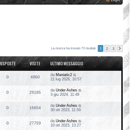
1
2
3
Pro
La ricerca ha trovato 73 risultati
RISPOSTE
VISITE
ULTIMO MESSAGGIO
da
Maniatic2
0
4860
21 lug 2026, 10:57
da
Under Ashes
0
29185
3 giu 2024, 11:49
da
Under Ashes
0
16654
30 ott 2023, 11:59
da
Under Ashes
0
27759
10 ott 2023, 13:27