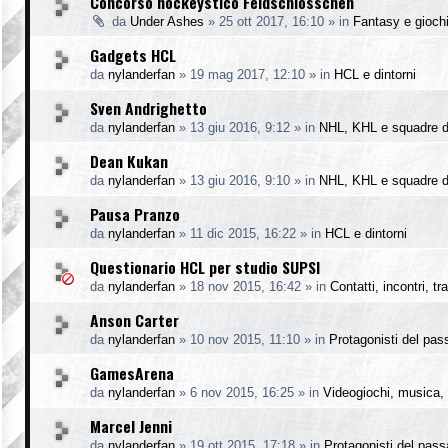
Concorso hockeystico Feldschlösschen
da
Under Ashes
»
25 ott 2017, 16:10
» in
Fantasy e gioch
Gadgets HCL
da
nylanderfan
»
19 mag 2017, 12:10
» in
HCL e dintorni
Sven Andrighetto
da
nylanderfan
»
13 giu 2016, 9:12
» in
NHL, KHL e squadre d
Dean Kukan
da
nylanderfan
»
13 giu 2016, 9:10
» in
NHL, KHL e squadre d
Pausa Pranzo
da
nylanderfan
»
11 dic 2015, 16:22
» in
HCL e dintorni
Questionario HCL per studio SUPSI
da
nylanderfan
»
18 nov 2015, 16:42
» in
Contatti, incontri, t
Anson Carter
da
nylanderfan
»
10 nov 2015, 11:10
» in
Protagonisti del pas
GamesArena
da
nylanderfan
»
6 nov 2015, 16:25
» in
Videogiochi, musica, 
Marcel Jenni
da
nylanderfan
»
19 ott 2015, 17:18
» in
Protagonisti del pass