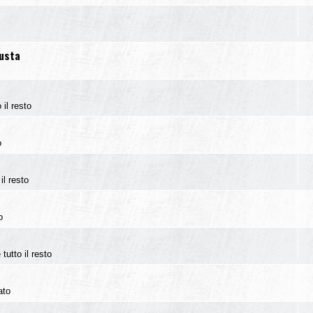
iusta
 il resto
o
il resto
o
tutto il resto
ato