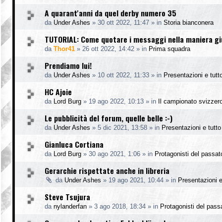
A quarant'anni da quel derby numero 35
da
Under Ashes
»
30 ott 2022, 11:47
» in
Storia bianconera
TUTORIAL: Come quotare i messaggi nella maniera g
da
Thor41
»
26 ott 2022, 14:42
» in
Prima squadra
Prendiamo lui!
da
Under Ashes
»
10 ott 2022, 11:33
» in
Presentazioni e tutto
HC Ajoie
da
Lord Burg
»
19 ago 2022, 10:13
» in
Il campionato svizzer
Le pubblicità del forum, quelle belle :-)
da
Under Ashes
»
5 dic 2021, 13:58
» in
Presentazioni e tutto 
Gianluca Cortiana
da
Lord Burg
»
30 ago 2021, 1:06
» in
Protagonisti del passat
Gerarchie rispettate anche in libreria
da
Under Ashes
»
19 ago 2021, 10:44
» in
Presentazioni e 
Steve Tsujura
da
nylanderfan
»
3 ago 2018, 18:34
» in
Protagonisti del pass