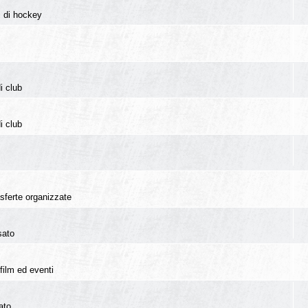
i di hockey
i club
i club
rasferte organizzate
sato
film ed eventi
ato