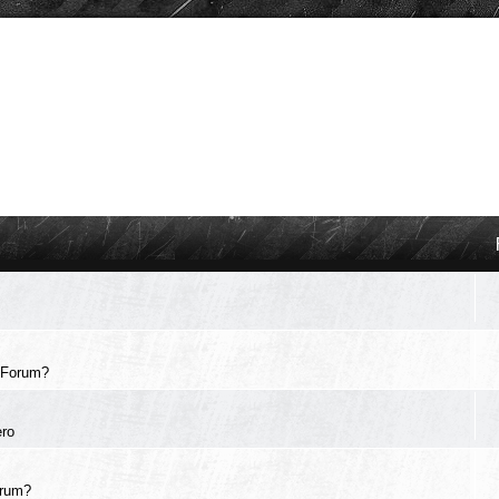
 Forum?
ero
orum?