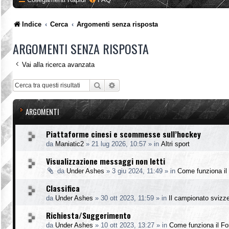
Indice
Cerca
Argomenti senza risposta
ARGOMENTI SENZA RISPOSTA
Vai alla ricerca avanzata
Cerca
Ricerca avanzata
ARGOMENTI
Piattaforme cinesi e scommesse sull’hockey
da
Maniatic2
»
21 lug 2026, 10:57
» in
Altri sport
Visualizzazione messaggi non letti
da
Under Ashes
»
3 giu 2024, 11:49
» in
Come funziona il
Classifica
da
Under Ashes
»
30 ott 2023, 11:59
» in
Il campionato svizz
Richiesta/Suggerimento
da
Under Ashes
»
10 ott 2023, 13:27
» in
Come funziona il F