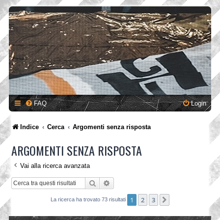
FAQ
Login
Indice
Cerca
Argomenti senza risposta
ARGOMENTI SENZA RISPOSTA
Vai alla ricerca avanzata
Cerca
Ricerca avanzata
1
2
3
Prossimo
La ricerca ha trovato 73 risultati