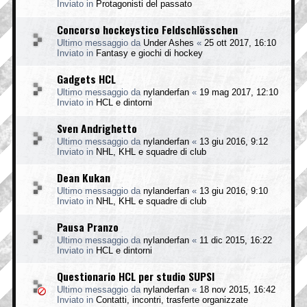
Inviato in
Protagonisti del passato
Concorso hockeystico Feldschlösschen
Ultimo messaggio da
Under Ashes
«
25 ott 2017, 16:10
Inviato in
Fantasy e giochi di hockey
Gadgets HCL
Ultimo messaggio da
nylanderfan
«
19 mag 2017, 12:10
Inviato in
HCL e dintorni
Sven Andrighetto
Ultimo messaggio da
nylanderfan
«
13 giu 2016, 9:12
Inviato in
NHL, KHL e squadre di club
Dean Kukan
Ultimo messaggio da
nylanderfan
«
13 giu 2016, 9:10
Inviato in
NHL, KHL e squadre di club
Pausa Pranzo
Ultimo messaggio da
nylanderfan
«
11 dic 2015, 16:22
Inviato in
HCL e dintorni
Questionario HCL per studio SUPSI
Ultimo messaggio da
nylanderfan
«
18 nov 2015, 16:42
Inviato in
Contatti, incontri, trasferte organizzate