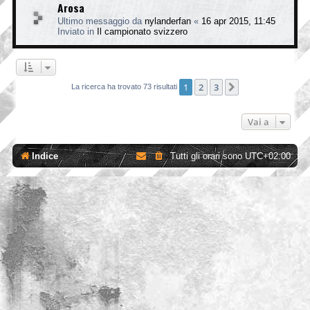
Arosa
Ultimo messaggio da
nylanderfan
«
16 apr 2015, 11:45
Inviato in
Il campionato svizzero
1
2
3
Prossimo
La ricerca ha trovato 73 risultati
Vai a
Indice
Tutti gli orari sono
UTC+02:00