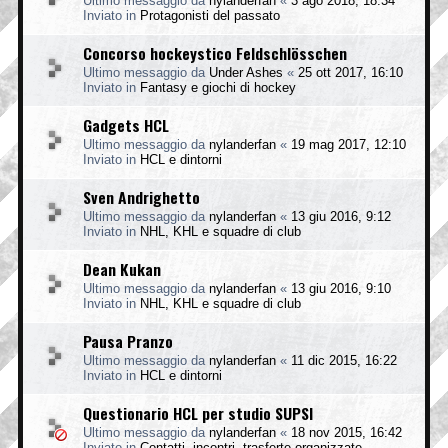
Ultimo messaggio da
nylanderfan
«
3 ago 2018, 18:34
Inviato in
Protagonisti del passato
Concorso hockeystico Feldschlösschen
Ultimo messaggio da
Under Ashes
«
25 ott 2017, 16:10
Inviato in
Fantasy e giochi di hockey
Gadgets HCL
Ultimo messaggio da
nylanderfan
«
19 mag 2017, 12:10
Inviato in
HCL e dintorni
Sven Andrighetto
Ultimo messaggio da
nylanderfan
«
13 giu 2016, 9:12
Inviato in
NHL, KHL e squadre di club
Dean Kukan
Ultimo messaggio da
nylanderfan
«
13 giu 2016, 9:10
Inviato in
NHL, KHL e squadre di club
Pausa Pranzo
Ultimo messaggio da
nylanderfan
«
11 dic 2015, 16:22
Inviato in
HCL e dintorni
Questionario HCL per studio SUPSI
Ultimo messaggio da
nylanderfan
«
18 nov 2015, 16:42
Inviato in
Contatti, incontri, trasferte organizzate