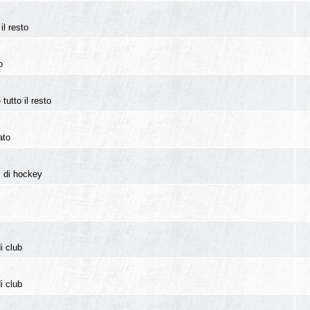
il resto
o
tutto il resto
ato
i di hockey
i club
i club