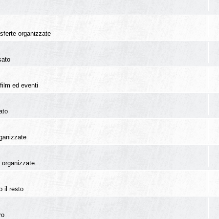
rasferte organizzate
sato
film ed eventi
ato
rganizzate
te organizzate
 il resto
ro