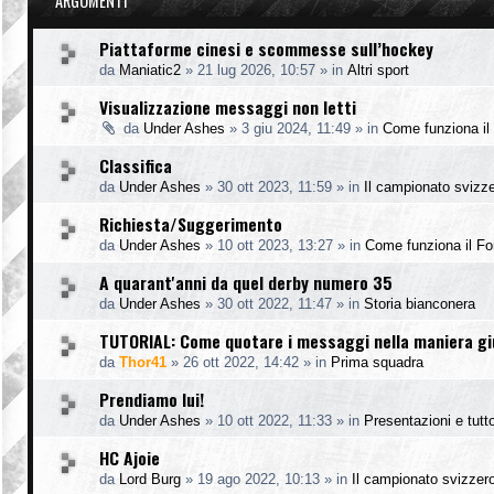
ARGOMENTI
Piattaforme cinesi e scommesse sull’hockey
da
Maniatic2
»
21 lug 2026, 10:57
» in
Altri sport
Visualizzazione messaggi non letti
da
Under Ashes
»
3 giu 2024, 11:49
» in
Come funziona il
Classifica
da
Under Ashes
»
30 ott 2023, 11:59
» in
Il campionato svizz
Richiesta/Suggerimento
da
Under Ashes
»
10 ott 2023, 13:27
» in
Come funziona il F
A quarant'anni da quel derby numero 35
da
Under Ashes
»
30 ott 2022, 11:47
» in
Storia bianconera
TUTORIAL: Come quotare i messaggi nella maniera g
da
Thor41
»
26 ott 2022, 14:42
» in
Prima squadra
Prendiamo lui!
da
Under Ashes
»
10 ott 2022, 11:33
» in
Presentazioni e tutto
HC Ajoie
da
Lord Burg
»
19 ago 2022, 10:13
» in
Il campionato svizzer