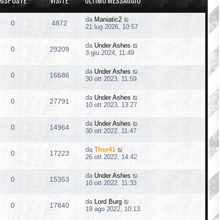
RISPOSTE
VISITE
ULTIMO MESSAGGIO
da
Maniatic2
0
4872
21 lug 2026, 10:57
da
Under Ashes
0
29209
3 giu 2024, 11:49
da
Under Ashes
0
16686
30 ott 2023, 11:59
da
Under Ashes
0
27791
10 ott 2023, 13:27
da
Under Ashes
0
14964
30 ott 2022, 11:47
da
Thor41
0
17223
26 ott 2022, 14:42
da
Under Ashes
0
15353
10 ott 2022, 11:33
da
Lord Burg
0
17840
19 ago 2022, 10:13