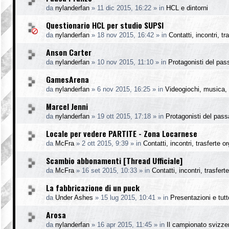
da
nylanderfan
»
11 dic 2015, 16:22
» in
HCL e dintorni
Questionario HCL per studio SUPSI
da
nylanderfan
»
18 nov 2015, 16:42
» in
Contatti, incontri, t
Anson Carter
da
nylanderfan
»
10 nov 2015, 11:10
» in
Protagonisti del pas
GamesArena
da
nylanderfan
»
6 nov 2015, 16:25
» in
Videogiochi, musica, 
Marcel Jenni
da
nylanderfan
»
19 ott 2015, 17:18
» in
Protagonisti del pass
Locale per vedere PARTITE - Zona Locarnese
da
McFra
»
2 ott 2015, 9:39
» in
Contatti, incontri, trasferte o
Scambio abbonamenti [Thread Ufficiale]
da
McFra
»
16 set 2015, 10:33
» in
Contatti, incontri, trasfer
La fabbricazione di un puck
da
Under Ashes
»
15 lug 2015, 10:41
» in
Presentazioni e tutto
Arosa
da
nylanderfan
»
16 apr 2015, 11:45
» in
Il campionato svizze