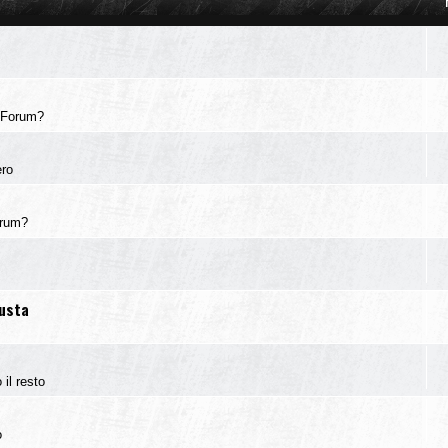
 Forum?
ero
orum?
iusta
 il resto
o