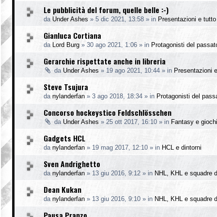
Le pubblicità del forum, quelle belle :-)
da
Under Ashes
»
5 dic 2021, 13:58
» in
Presentazioni e tutto 
Gianluca Cortiana
da
Lord Burg
»
30 ago 2021, 1:06
» in
Protagonisti del passat
Gerarchie rispettate anche in libreria
da
Under Ashes
»
19 ago 2021, 10:44
» in
Presentazioni e 
Steve Tsujura
da
nylanderfan
»
3 ago 2018, 18:34
» in
Protagonisti del pass
Concorso hockeystico Feldschlösschen
da
Under Ashes
»
25 ott 2017, 16:10
» in
Fantasy e gioch
Gadgets HCL
da
nylanderfan
»
19 mag 2017, 12:10
» in
HCL e dintorni
Sven Andrighetto
da
nylanderfan
»
13 giu 2016, 9:12
» in
NHL, KHL e squadre d
Dean Kukan
da
nylanderfan
»
13 giu 2016, 9:10
» in
NHL, KHL e squadre d
Pausa Pranzo