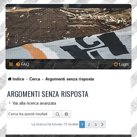
FAQ
Login
Indice
Cerca
Argomenti senza risposta
ARGOMENTI SENZA RISPOSTA
Vai alla ricerca avanzata
Cerca
Ricerca avanzata
1
2
3
Prossimo
La ricerca ha trovato 73 risultati