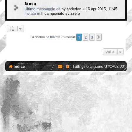
Arosa
Ultimo messaggio da
nylanderfan
«
16 apr 2015, 11:45
Inviato in
Il campionato svizzero
1
2
3
Prossimo
La ricerca ha trovato 73 risultati
Vai a
Indice
Tutti gli orari sono
UTC+02:00