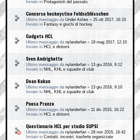
Inviato in
Protagonisti del passato
Concorso hockeystico Feldschlösschen
Ultimo messaggio da
Under Ashes
«
25 ott 2017, 16:10
Inviato in
Fantasy e giochi di hockey
Gadgets HCL
Ultimo messaggio da
nylanderfan
«
19 mag 2017, 12:10
Inviato in
HCL e dintorni
Sven Andrighetto
Ultimo messaggio da
nylanderfan
«
13 giu 2016, 9:12
Inviato in
NHL, KHL e squadre di club
Dean Kukan
Ultimo messaggio da
nylanderfan
«
13 giu 2016, 9:10
Inviato in
NHL, KHL e squadre di club
Pausa Pranzo
Ultimo messaggio da
nylanderfan
«
11 dic 2015, 16:22
Inviato in
HCL e dintorni
Questionario HCL per studio SUPSI
Ultimo messaggio da
nylanderfan
«
18 nov 2015, 16:42
Inviato in
Contatti, incontri, trasferte organizzate