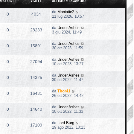
RISPOSTE
VISITE
ULTIMO MESSAGGIO
da
Maniatic2
0
4034
21 lug 2026, 10:57
da
Under Ashes
0
28233
3 giu 2024, 11:49
da
Under Ashes
0
15891
30 ott 2023, 11:59
da
Under Ashes
0
27094
10 ott 2023, 13:27
da
Under Ashes
0
14325
30 ott 2022, 11:47
da
Thor41
0
16431
26 ott 2022, 14:42
da
Under Ashes
0
14640
10 ott 2022, 11:33
da
Lord Burg
0
17109
19 ago 2022, 10:13