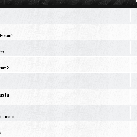
 Forum?
ero
orum?
iusta
 il resto
o