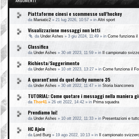
ARGOMENTI
Piattaforme cinesi e scommesse sull’hockey
da
Maniatic2
»
21 lug 2026, 10:57
» in
Altri sport
Visualizzazione messaggi non letti
da
Under Ashes
»
3 giu 2024, 11:49
» in
Come funziona il
Classifica
da
Under Ashes
»
30 ott 2023, 11:59
» in
Il campionato svizz
Richiesta/Suggerimento
da
Under Ashes
»
10 ott 2023, 13:27
» in
Come funziona il F
A quarant'anni da quel derby numero 35
da
Under Ashes
»
30 ott 2022, 11:47
» in
Storia bianconera
TUTORIAL: Come quotare i messaggi nella maniera g
da
Thor41
»
26 ott 2022, 14:42
» in
Prima squadra
Prendiamo lui!
da
Under Ashes
»
10 ott 2022, 11:33
» in
Presentazioni e tutto
HC Ajoie
da
Lord Burg
»
19 ago 2022, 10:13
» in
Il campionato svizzer