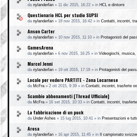
da
nylanderfan
»
11 dic 2015, 16:22
» in
HCL e dintorni
Questionario HCL per studio SUPSI
da
nylanderfan
»
18 nov 2015, 16:42
» in
Contatti, incontri, t
Anson Carter
da
nylanderfan
»
10 nov 2015, 11:10
» in
Protagonisti del pas
GamesArena
da
nylanderfan
»
6 nov 2015, 16:25
» in
Videogiochi, musica, 
Marcel Jenni
da
nylanderfan
»
19 ott 2015, 17:18
» in
Protagonisti del pass
Locale per vedere PARTITE - Zona Locarnese
da
McFra
»
2 ott 2015, 9:39
» in
Contatti, incontri, trasferte o
Scambio abbonamenti [Thread Ufficiale]
da
McFra
»
16 set 2015, 10:33
» in
Contatti, incontri, trasfer
La fabbricazione di un puck
da
Under Ashes
»
15 lug 2015, 10:41
» in
Presentazioni e tutto
Arosa
da
nylanderfan
»
16 apr 2015, 11:45
» in
Il campionato svizze