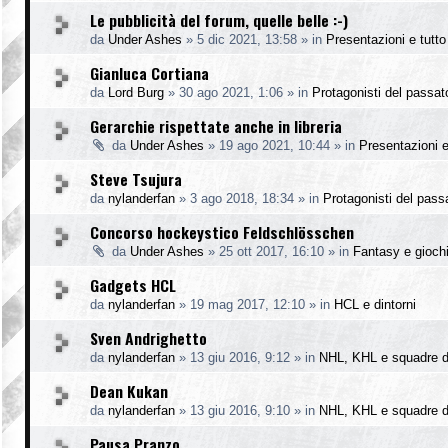
Le pubblicità del forum, quelle belle :-)
da
Under Ashes
»
5 dic 2021, 13:58
» in
Presentazioni e tutto 
Gianluca Cortiana
da
Lord Burg
»
30 ago 2021, 1:06
» in
Protagonisti del passat
Gerarchie rispettate anche in libreria
da
Under Ashes
»
19 ago 2021, 10:44
» in
Presentazioni e 
Steve Tsujura
da
nylanderfan
»
3 ago 2018, 18:34
» in
Protagonisti del pass
Concorso hockeystico Feldschlösschen
da
Under Ashes
»
25 ott 2017, 16:10
» in
Fantasy e gioch
Gadgets HCL
da
nylanderfan
»
19 mag 2017, 12:10
» in
HCL e dintorni
Sven Andrighetto
da
nylanderfan
»
13 giu 2016, 9:12
» in
NHL, KHL e squadre d
Dean Kukan
da
nylanderfan
»
13 giu 2016, 9:10
» in
NHL, KHL e squadre d
Pausa Pranzo