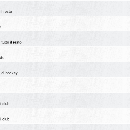
il resto
o
tutto il resto
ato
i di hockey
i club
i club