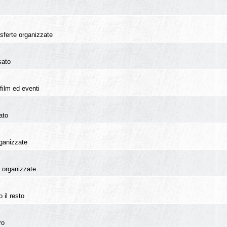
rasferte organizzate
sato
film ed eventi
ato
rganizzate
te organizzate
 il resto
ro