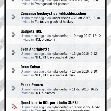
Ultimo messaggio da
nylanderfan
«
3 ago 2018, 18:34
Inviato in
Protagonisti del passato
Concorso hockeystico Feldschlösschen
Ultimo messaggio da
Under Ashes
«
25 ott 2017, 16:10
Inviato in
Fantasy e giochi di hockey
Gadgets HCL
Ultimo messaggio da
nylanderfan
«
19 mag 2017, 12:10
Inviato in
HCL e dintorni
Sven Andrighetto
Ultimo messaggio da
nylanderfan
«
13 giu 2016, 9:12
Inviato in
NHL, KHL e squadre di club
Dean Kukan
Ultimo messaggio da
nylanderfan
«
13 giu 2016, 9:10
Inviato in
NHL, KHL e squadre di club
Pausa Pranzo
Ultimo messaggio da
nylanderfan
«
11 dic 2015, 16:22
Inviato in
HCL e dintorni
Questionario HCL per studio SUPSI
Ultimo messaggio da
nylanderfan
«
18 nov 2015, 16:42
Inviato in
Contatti, incontri, trasferte organizzate