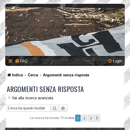
FAQ
Login
Indice
Cerca
Argomenti senza risposta
ARGOMENTI SENZA RISPOSTA
Vai alla ricerca avanzata
Cerca
Ricerca avanzata
1
2
3
Prossimo
La ricerca ha trovato 73 risultati