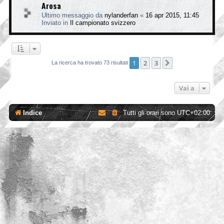
Arosa
Ultimo messaggio da
nylanderfan
«
16 apr 2015, 11:45
Inviato in
Il campionato svizzero
1
2
3
Prossimo
La ricerca ha trovato 73 risultati
Vai a
Indice
Tutti gli orari sono
UTC+02:00