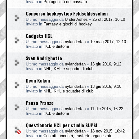
Inviato in
Protagonisti del passato
Concorso hockeystico Feldschlösschen
Ultimo messaggio da
Under Ashes
«
25 ott 2017, 16:10
Inviato in
Fantasy e giochi di hockey
Gadgets HCL
Ultimo messaggio da
nylanderfan
«
19 mag 2017, 12:10
Inviato in
HCL e dintorni
Sven Andrighetto
Ultimo messaggio da
nylanderfan
«
13 giu 2016, 9:12
Inviato in
NHL, KHL e squadre di club
Dean Kukan
Ultimo messaggio da
nylanderfan
«
13 giu 2016, 9:10
Inviato in
NHL, KHL e squadre di club
Pausa Pranzo
Ultimo messaggio da
nylanderfan
«
11 dic 2015, 16:22
Inviato in
HCL e dintorni
Questionario HCL per studio SUPSI
Ultimo messaggio da
nylanderfan
«
18 nov 2015, 16:42
Inviato in
Contatti, incontri, trasferte organizzate