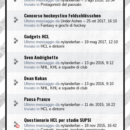
Ultimo messaggio da
nylanderfan
«
3 ago 2018, 18:34
Inviato in
Protagonisti del passato
Concorso hockeystico Feldschlösschen
Ultimo messaggio da
Under Ashes
«
25 ott 2017, 16:10
Inviato in
Fantasy e giochi di hockey
Gadgets HCL
Ultimo messaggio da
nylanderfan
«
19 mag 2017, 12:10
Inviato in
HCL e dintorni
Sven Andrighetto
Ultimo messaggio da
nylanderfan
«
13 giu 2016, 9:12
Inviato in
NHL, KHL e squadre di club
Dean Kukan
Ultimo messaggio da
nylanderfan
«
13 giu 2016, 9:10
Inviato in
NHL, KHL e squadre di club
Pausa Pranzo
Ultimo messaggio da
nylanderfan
«
11 dic 2015, 16:22
Inviato in
HCL e dintorni
Questionario HCL per studio SUPSI
Ultimo messaggio da
nylanderfan
«
18 nov 2015, 16:42
Inviato in
Contatti, incontri, trasferte organizzate