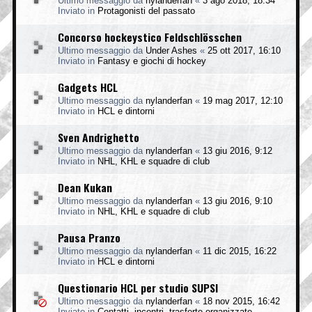
Ultimo messaggio da
nylanderfan
«
3 ago 2018, 18:34
Inviato in
Protagonisti del passato
Concorso hockeystico Feldschlösschen
Ultimo messaggio da
Under Ashes
«
25 ott 2017, 16:10
Inviato in
Fantasy e giochi di hockey
Gadgets HCL
Ultimo messaggio da
nylanderfan
«
19 mag 2017, 12:10
Inviato in
HCL e dintorni
Sven Andrighetto
Ultimo messaggio da
nylanderfan
«
13 giu 2016, 9:12
Inviato in
NHL, KHL e squadre di club
Dean Kukan
Ultimo messaggio da
nylanderfan
«
13 giu 2016, 9:10
Inviato in
NHL, KHL e squadre di club
Pausa Pranzo
Ultimo messaggio da
nylanderfan
«
11 dic 2015, 16:22
Inviato in
HCL e dintorni
Questionario HCL per studio SUPSI
Ultimo messaggio da
nylanderfan
«
18 nov 2015, 16:42
Inviato in
Contatti, incontri, trasferte organizzate