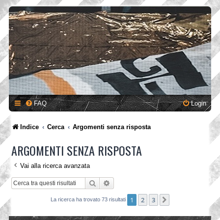
FAQ
Login
Indice
Cerca
Argomenti senza risposta
ARGOMENTI SENZA RISPOSTA
Vai alla ricerca avanzata
Cerca
Ricerca avanzata
1
2
3
Prossimo
La ricerca ha trovato 73 risultati