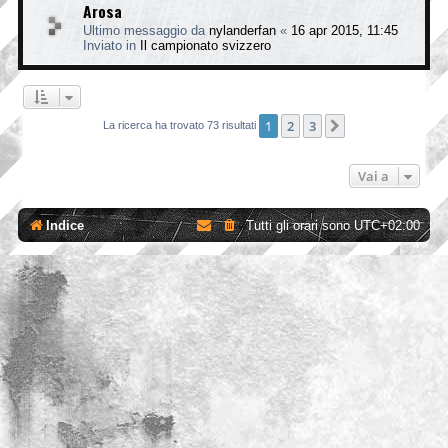
Arosa
Ultimo messaggio da
nylanderfan
«
16 apr 2015, 11:45
Inviato in
Il campionato svizzero
1
2
3
Prossimo
La ricerca ha trovato 73 risultati
Vai a
Indice
Tutti gli orari sono
UTC+02:00