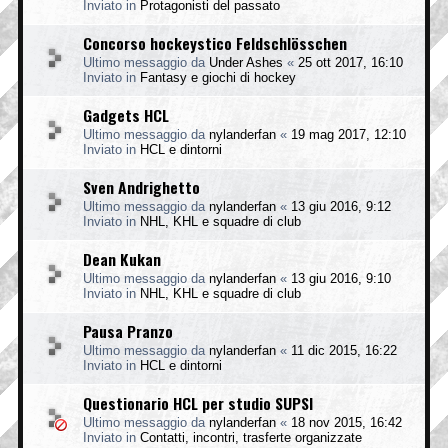
Inviato in
Protagonisti del passato
Concorso hockeystico Feldschlösschen
Ultimo messaggio da
Under Ashes
«
25 ott 2017, 16:10
Inviato in
Fantasy e giochi di hockey
Gadgets HCL
Ultimo messaggio da
nylanderfan
«
19 mag 2017, 12:10
Inviato in
HCL e dintorni
Sven Andrighetto
Ultimo messaggio da
nylanderfan
«
13 giu 2016, 9:12
Inviato in
NHL, KHL e squadre di club
Dean Kukan
Ultimo messaggio da
nylanderfan
«
13 giu 2016, 9:10
Inviato in
NHL, KHL e squadre di club
Pausa Pranzo
Ultimo messaggio da
nylanderfan
«
11 dic 2015, 16:22
Inviato in
HCL e dintorni
Questionario HCL per studio SUPSI
Ultimo messaggio da
nylanderfan
«
18 nov 2015, 16:42
Inviato in
Contatti, incontri, trasferte organizzate