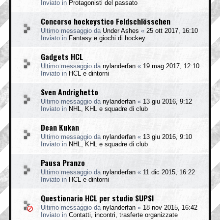
Inviato in
Protagonisti del passato
Concorso hockeystico Feldschlösschen
Ultimo messaggio da
Under Ashes
«
25 ott 2017, 16:10
Inviato in
Fantasy e giochi di hockey
Gadgets HCL
Ultimo messaggio da
nylanderfan
«
19 mag 2017, 12:10
Inviato in
HCL e dintorni
Sven Andrighetto
Ultimo messaggio da
nylanderfan
«
13 giu 2016, 9:12
Inviato in
NHL, KHL e squadre di club
Dean Kukan
Ultimo messaggio da
nylanderfan
«
13 giu 2016, 9:10
Inviato in
NHL, KHL e squadre di club
Pausa Pranzo
Ultimo messaggio da
nylanderfan
«
11 dic 2015, 16:22
Inviato in
HCL e dintorni
Questionario HCL per studio SUPSI
Ultimo messaggio da
nylanderfan
«
18 nov 2015, 16:42
Inviato in
Contatti, incontri, trasferte organizzate