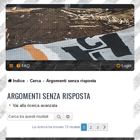
FAQ
Login
Indice
Cerca
Argomenti senza risposta
ARGOMENTI SENZA RISPOSTA
Vai alla ricerca avanzata
Cerca
Ricerca avanzata
1
2
3
Prossimo
La ricerca ha trovato 73 risultati