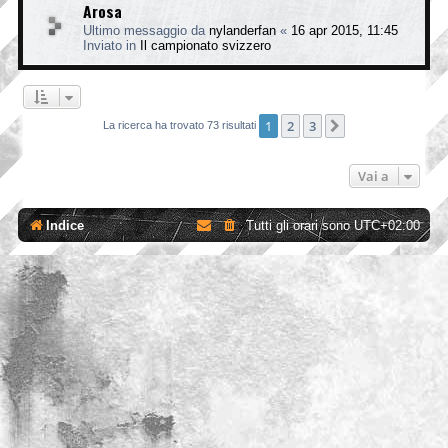
Arosa
Ultimo messaggio da
nylanderfan
«
16 apr 2015, 11:45
Inviato in
Il campionato svizzero
1
2
3
Prossimo
La ricerca ha trovato 73 risultati
Vai a
Indice
Tutti gli orari sono
UTC+02:00