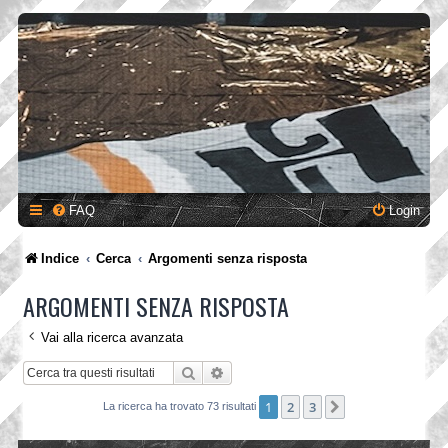
FAQ
Login
Indice
Cerca
Argomenti senza risposta
ARGOMENTI SENZA RISPOSTA
Vai alla ricerca avanzata
Cerca
Ricerca avanzata
1
2
3
Prossimo
La ricerca ha trovato 73 risultati