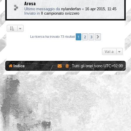
Arosa
Ultimo messaggio da
nylanderfan
«
16 apr 2015, 11:45
Inviato in
Il campionato svizzero
1
2
3
Prossimo
La ricerca ha trovato 73 risultati
Vai a
Indice
Tutti gli orari sono
UTC+02:00