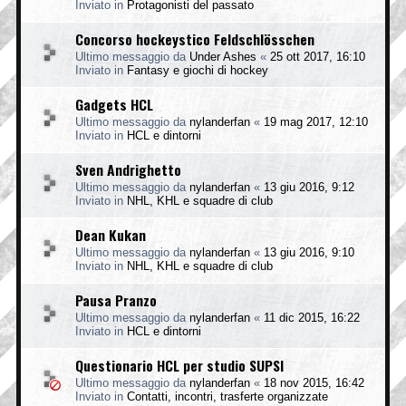
Inviato in
Protagonisti del passato
Concorso hockeystico Feldschlösschen
Ultimo messaggio da
Under Ashes
«
25 ott 2017, 16:10
Inviato in
Fantasy e giochi di hockey
Gadgets HCL
Ultimo messaggio da
nylanderfan
«
19 mag 2017, 12:10
Inviato in
HCL e dintorni
Sven Andrighetto
Ultimo messaggio da
nylanderfan
«
13 giu 2016, 9:12
Inviato in
NHL, KHL e squadre di club
Dean Kukan
Ultimo messaggio da
nylanderfan
«
13 giu 2016, 9:10
Inviato in
NHL, KHL e squadre di club
Pausa Pranzo
Ultimo messaggio da
nylanderfan
«
11 dic 2015, 16:22
Inviato in
HCL e dintorni
Questionario HCL per studio SUPSI
Ultimo messaggio da
nylanderfan
«
18 nov 2015, 16:42
Inviato in
Contatti, incontri, trasferte organizzate