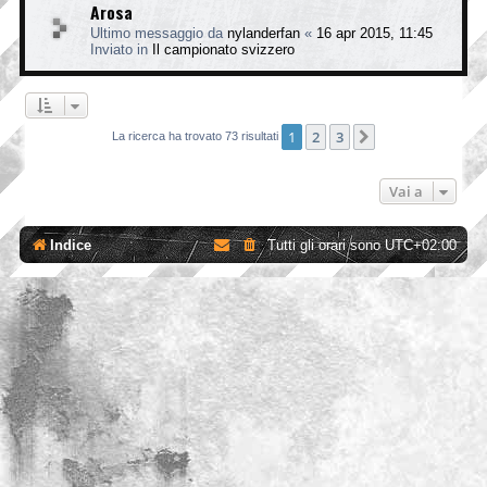
Arosa
Ultimo messaggio da
nylanderfan
«
16 apr 2015, 11:45
Inviato in
Il campionato svizzero
1
2
3
Prossimo
La ricerca ha trovato 73 risultati
Vai a
Indice
Tutti gli orari sono
UTC+02:00