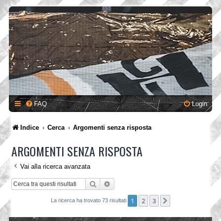
FAQ
Login
Indice
Cerca
Argomenti senza risposta
ARGOMENTI SENZA RISPOSTA
Vai alla ricerca avanzata
Cerca
Ricerca avanzata
1
2
3
Prossimo
La ricerca ha trovato 73 risultati