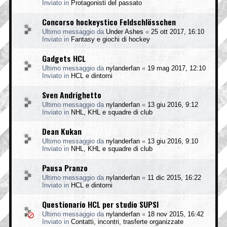
Inviato in
Protagonisti del passato
Concorso hockeystico Feldschlösschen
Ultimo messaggio da
Under Ashes
«
25 ott 2017, 16:10
Inviato in
Fantasy e giochi di hockey
Gadgets HCL
Ultimo messaggio da
nylanderfan
«
19 mag 2017, 12:10
Inviato in
HCL e dintorni
Sven Andrighetto
Ultimo messaggio da
nylanderfan
«
13 giu 2016, 9:12
Inviato in
NHL, KHL e squadre di club
Dean Kukan
Ultimo messaggio da
nylanderfan
«
13 giu 2016, 9:10
Inviato in
NHL, KHL e squadre di club
Pausa Pranzo
Ultimo messaggio da
nylanderfan
«
11 dic 2015, 16:22
Inviato in
HCL e dintorni
Questionario HCL per studio SUPSI
Ultimo messaggio da
nylanderfan
«
18 nov 2015, 16:42
Inviato in
Contatti, incontri, trasferte organizzate