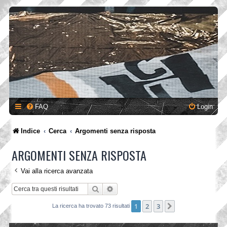
FAQ
Login
Indice
Cerca
Argomenti senza risposta
ARGOMENTI SENZA RISPOSTA
Vai alla ricerca avanzata
Cerca
Ricerca avanzata
1
2
3
Prossimo
La ricerca ha trovato 73 risultati