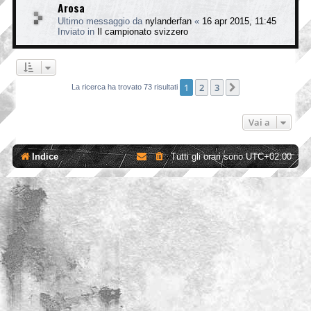
Arosa
Ultimo messaggio da
nylanderfan
«
16 apr 2015, 11:45
Inviato in
Il campionato svizzero
1
2
3
Prossimo
La ricerca ha trovato 73 risultati
Vai a
Indice
Tutti gli orari sono
UTC+02:00