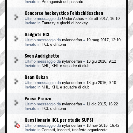
Inviato in
Protagonisti del passato
Concorso hockeystico Feldschlösschen
Ultimo messaggio da
Under Ashes
«
25 ott 2017, 16:10
Inviato in
Fantasy e giochi di hockey
Gadgets HCL
Ultimo messaggio da
nylanderfan
«
19 mag 2017, 12:10
Inviato in
HCL e dintorni
Sven Andrighetto
Ultimo messaggio da
nylanderfan
«
13 giu 2016, 9:12
Inviato in
NHL, KHL e squadre di club
Dean Kukan
Ultimo messaggio da
nylanderfan
«
13 giu 2016, 9:10
Inviato in
NHL, KHL e squadre di club
Pausa Pranzo
Ultimo messaggio da
nylanderfan
«
11 dic 2015, 16:22
Inviato in
HCL e dintorni
Questionario HCL per studio SUPSI
Ultimo messaggio da
nylanderfan
«
18 nov 2015, 16:42
Inviato in
Contatti, incontri, trasferte organizzate