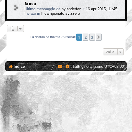
Arosa
Ultimo messaggio da
nylanderfan
«
16 apr 2015, 11:45
Inviato in
Il campionato svizzero
1
2
3
Prossimo
La ricerca ha trovato 73 risultati
Vai a
Indice
Tutti gli orari sono
UTC+02:00