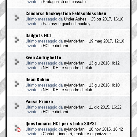
Inviato in
Protagonisti del passato
Concorso hockeystico Feldschlösschen
Ultimo messaggio da
Under Ashes
«
25 ott 2017, 16:10
Inviato in
Fantasy e giochi di hockey
Gadgets HCL
Ultimo messaggio da
nylanderfan
«
19 mag 2017, 12:10
Inviato in
HCL e dintorni
Sven Andrighetto
Ultimo messaggio da
nylanderfan
«
13 giu 2016, 9:12
Inviato in
NHL, KHL e squadre di club
Dean Kukan
Ultimo messaggio da
nylanderfan
«
13 giu 2016, 9:10
Inviato in
NHL, KHL e squadre di club
Pausa Pranzo
Ultimo messaggio da
nylanderfan
«
11 dic 2015, 16:22
Inviato in
HCL e dintorni
Questionario HCL per studio SUPSI
Ultimo messaggio da
nylanderfan
«
18 nov 2015, 16:42
Inviato in
Contatti, incontri, trasferte organizzate