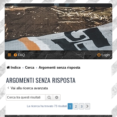
FAQ
Login
Indice
Cerca
Argomenti senza risposta
ARGOMENTI SENZA RISPOSTA
Vai alla ricerca avanzata
Cerca
Ricerca avanzata
1
2
3
Prossimo
La ricerca ha trovato 73 risultati