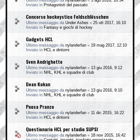
Ultimo messaggio da
nylanderfan
«
3 ago 2018, 18:34
Inviato in
Protagonisti del passato
Concorso hockeystico Feldschlösschen
Ultimo messaggio da
Under Ashes
«
25 ott 2017, 16:10
Inviato in
Fantasy e giochi di hockey
Gadgets HCL
Ultimo messaggio da
nylanderfan
«
19 mag 2017, 12:10
Inviato in
HCL e dintorni
Sven Andrighetto
Ultimo messaggio da
nylanderfan
«
13 giu 2016, 9:12
Inviato in
NHL, KHL e squadre di club
Dean Kukan
Ultimo messaggio da
nylanderfan
«
13 giu 2016, 9:10
Inviato in
NHL, KHL e squadre di club
Pausa Pranzo
Ultimo messaggio da
nylanderfan
«
11 dic 2015, 16:22
Inviato in
HCL e dintorni
Questionario HCL per studio SUPSI
Ultimo messaggio da
nylanderfan
«
18 nov 2015, 16:42
Inviato in
Contatti, incontri, trasferte organizzate