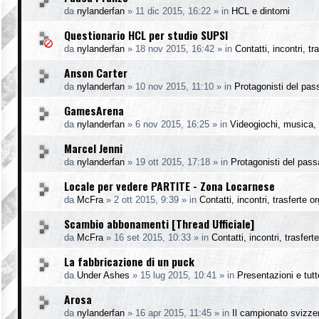
da
nylanderfan
»
11 dic 2015, 16:22
» in
HCL e dintorni
Questionario HCL per studio SUPSI
da
nylanderfan
»
18 nov 2015, 16:42
» in
Contatti, incontri, t
Anson Carter
da
nylanderfan
»
10 nov 2015, 11:10
» in
Protagonisti del pas
GamesArena
da
nylanderfan
»
6 nov 2015, 16:25
» in
Videogiochi, musica, 
Marcel Jenni
da
nylanderfan
»
19 ott 2015, 17:18
» in
Protagonisti del pass
Locale per vedere PARTITE - Zona Locarnese
da
McFra
»
2 ott 2015, 9:39
» in
Contatti, incontri, trasferte o
Scambio abbonamenti [Thread Ufficiale]
da
McFra
»
16 set 2015, 10:33
» in
Contatti, incontri, trasfer
La fabbricazione di un puck
da
Under Ashes
»
15 lug 2015, 10:41
» in
Presentazioni e tutto
Arosa
da
nylanderfan
»
16 apr 2015, 11:45
» in
Il campionato svizze