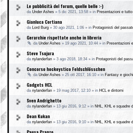
Le pubblicità del forum, quelle belle :-)
da
Under Ashes
»
5 dic 2021, 13:58
» in
Presentazioni e tutto 
Gianluca Cortiana
da
Lord Burg
»
30 ago 2021, 1:06
» in
Protagonisti del passat
Gerarchie rispettate anche in libreria
da
Under Ashes
»
19 ago 2021, 10:44
» in
Presentazioni e 
Steve Tsujura
da
nylanderfan
»
3 ago 2018, 18:34
» in
Protagonisti del pass
Concorso hockeystico Feldschlösschen
da
Under Ashes
»
25 ott 2017, 16:10
» in
Fantasy e gioch
Gadgets HCL
da
nylanderfan
»
19 mag 2017, 12:10
» in
HCL e dintorni
Sven Andrighetto
da
nylanderfan
»
13 giu 2016, 9:12
» in
NHL, KHL e squadre d
Dean Kukan
da
nylanderfan
»
13 giu 2016, 9:10
» in
NHL, KHL e squadre d
Pausa Pranzo