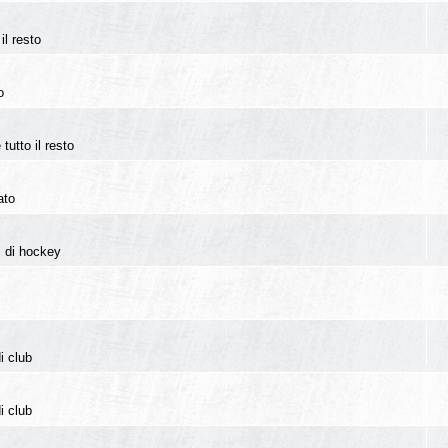
il resto
o
tutto il resto
ato
i di hockey
i club
i club