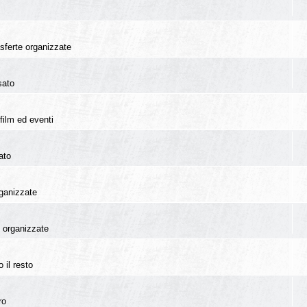
rasferte organizzate
sato
film ed eventi
ato
rganizzate
te organizzate
 il resto
ro