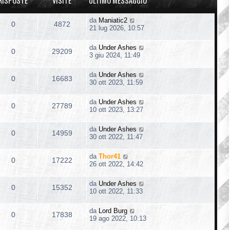
RISPOSTE
VISITE
ULTIMO MESSAGGIO
da
Maniatic2
0
4872
21 lug 2026, 10:57
da
Under Ashes
0
29209
3 giu 2024, 11:49
da
Under Ashes
0
16683
30 ott 2023, 11:59
da
Under Ashes
0
27789
10 ott 2023, 13:27
da
Under Ashes
0
14959
30 ott 2022, 11:47
da
Thor41
0
17222
26 ott 2022, 14:42
da
Under Ashes
0
15352
10 ott 2022, 11:33
da
Lord Burg
0
17838
19 ago 2022, 10:13