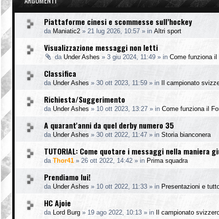
ARGOMENTI
Piattaforme cinesi e scommesse sull’hockey
da
Maniatic2
»
21 lug 2026, 10:57
» in
Altri sport
Visualizzazione messaggi non letti
da
Under Ashes
»
3 giu 2024, 11:49
» in
Come funziona il
Classifica
da
Under Ashes
»
30 ott 2023, 11:59
» in
Il campionato svizz
Richiesta/Suggerimento
da
Under Ashes
»
10 ott 2023, 13:27
» in
Come funziona il F
A quarant'anni da quel derby numero 35
da
Under Ashes
»
30 ott 2022, 11:47
» in
Storia bianconera
TUTORIAL: Come quotare i messaggi nella maniera g
da
Thor41
»
26 ott 2022, 14:42
» in
Prima squadra
Prendiamo lui!
da
Under Ashes
»
10 ott 2022, 11:33
» in
Presentazioni e tutto
HC Ajoie
da
Lord Burg
»
19 ago 2022, 10:13
» in
Il campionato svizzer