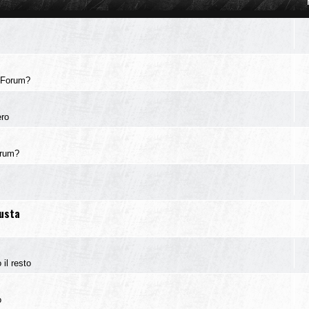
 Forum?
ero
orum?
iusta
 il resto
o